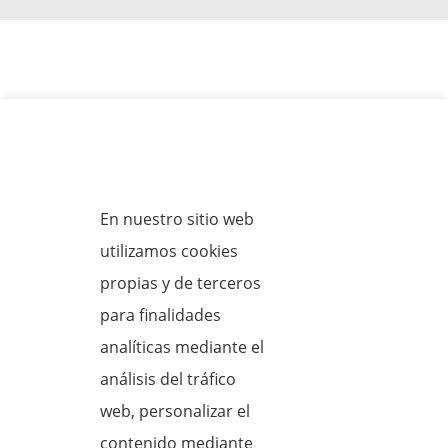
Actualidad
Política de cookies
No se han
En nuestro sitio web
encontrado
utilizamos cookies
entradas.
propias y de terceros
para finalidades
Próximos
analíticas mediante el
Eventos
análisis del tráfico
web, personalizar el
No hay eventos programados.
A
contenido mediante