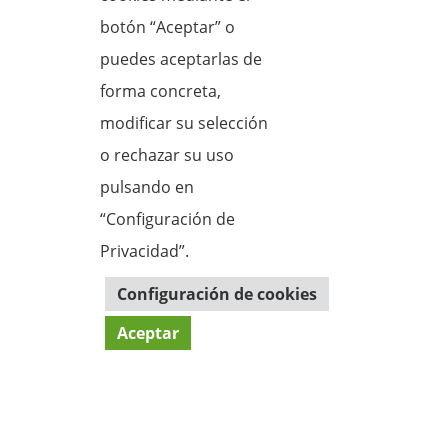
botón “Aceptar” o
puedes aceptarlas de
forma concreta,
modificar su selección
o rechazar su uso
Toda la Actualidad

pulsando en
Mantente informado de lo que ocurre en
nuestro municipio
“Configuración de
Privacidad”.
Agenda Municipal

Configuración de cookies
Consulta la programación de eventos
Aceptar
Reservas pista de padel

Consulta la programación de eventos