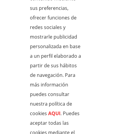
v
i
sus preferencias,
s
o
ofrecer funciones de
redes sociales y
mostrarle publicidad
personalizada en base
a un perfil elaborado a
Farmacias de Guardia
partir de sus hábitos
de navegación. Para
Maña
más información
Ayer
Hoy
na
puedes consultar
nuestra política de
COCENTAINA
cookies
AQUI
. Puedes
AV. PAIS VALENCIANO, Nº76
HERNANDEZ PASCUAL, LUCIA
aceptar todas las
cookies mediante el